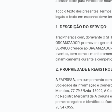
acessar o site para verificar se ho
Todo o texto dos presentes Termos 
legais, o texto em espanhol deve ter
1. DESCRIÇÃO DO SERVIÇO:
Tracktherace.com, doravante O SIT
ORGANIZADOR, promover e gerenciar 
SERVIÇO oferece ao ORGANIZADOR as
eventos, bem como o monitoramento
dinamicamente durante a competiç
2. PROPRIEDADE E REGISTROS
A EMPRESA, em cumprimento com o de
Sociedade da Informação e Comércio 
Monelos, 77-79 8ºIzda. 15009, A Co
no Registro Mercantil de A Coruña 
primeiro registro, e identificada f
70.547.955.