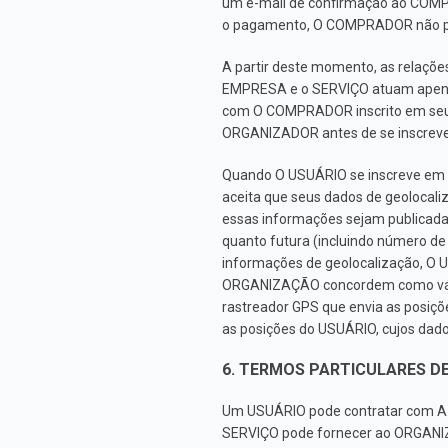
um e-mail de confirmação ao COMPR
o pagamento, O COMPRADOR não pod
A partir deste momento, as relaçõ
EMPRESA e o SERVIÇO atuam apena
com O COMPRADOR inscrito em seu 
ORGANIZADOR antes de se inscreve
Quando O USUÁRIO se inscreve em
aceita que seus dados de geolocal
essas informações sejam publicada
quanto futura (incluindo número de
informações de geolocalização, O U
ORGANIZAÇÃO concordem como válidos
rastreador GPS que envia as posiçõe
as posições do USUÁRIO, cujos dad
6. TERMOS PARTICULARES D
Um USUÁRIO pode contratar com A
SERVIÇO pode fornecer ao ORGANIZ