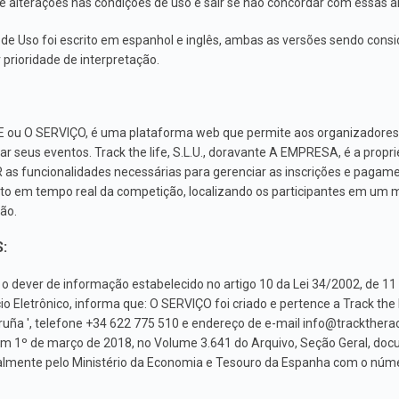
uve alterações nas condições de uso e sair se não concordar com essas a
de Uso foi escrito em espanhol e inglês, ambas as versões sendo consi
 prioridade de interpretação.
E ou O SERVIÇO, é uma plataforma web que permite aos organizadores 
seus eventos. Track the life, S.L.U., doravante A EMPRESA, é a proprie
 funcionalidades necessárias para gerenciar as inscrições e pagamen
 em tempo real da competição, localizando os participantes em um m
ão.
:
ver de informação estabelecido no artigo 10 da Lei 34/2002, de 11 d
Eletrônico, informa que: O SERVIÇO foi criado e pertence a Track the l
ruña ', telefone +34 622 775 510 e endereço de e-mail
info@trackthera
em 1º de março de 2018, no Volume 3.641 do Arquivo, Seção Geral, doc
iscalmente pelo Ministério da Economia e Tesouro da Espanha com o númer