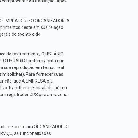
o comprovante da transação. Após
tre O COMPRADOR e O ORGANIZADOR. A
rimentos deste em sua relação
erais do evento e do
iço de rastreamento, O USUÁRIO
ÇO. O USUÁRIO também aceita que
ra sua reprodução em tempo real
m solicitar). Para fornecer suas
 função, que A EMPRESA e a
o Tracktherace instalado; (ii) um
ii) um registrador GPS que armazena
nando-se assim um ORGANIZADOR. O
VIÇO, as funcionalidades