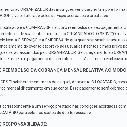
gamento ao ORGANIZADOR das inscrições vendidas, no tempo e forma
OR o valor faturado pelos serviços acordados e prestados.
odificado e o COMPRADOR solicita o reembolso de seu pagamento, O 
reembolso de sua conta em nome do ORGANIZADOR. O SERVIÇO realiz
e isenta O SERVIÇO e A EMPRESA de qualquer responsabilidade a esse 
lamento do evento esportivo aos usuários inscritos o mais breve pos
rações serão assumidos pelo ORGANIZADOR. Se o pagamento ao ORGANIZ
ade de realizar o pagamento dos reembolsos será assumida exclusiva
 E REEMBOLSO DA COBRANÇA MENSAL RELATIVA AO MODO 
vo GPS Tracktherace em modo de aluguel, doravante O LOCATÁRIO, co
ço mensal diretamente em sua conta. Esse pagamento será cobrado de
do.
a correspondente a um serviço prestado nas condições acordadas com
OCATÁRIO para cobrir os custos do débito recusado.
E RESPONSABILIDADE: