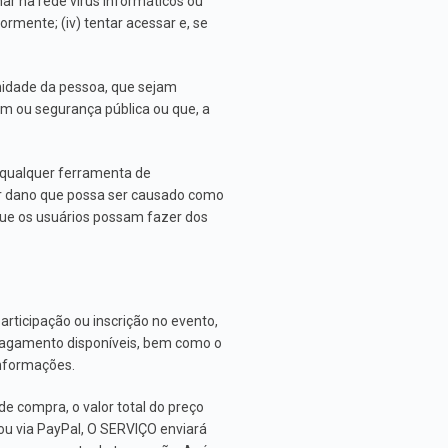
ar na rede vírus informáticos ou
rmente; (iv) tentar acessar e, se
gnidade da pessoa, que sejam
dem ou segurança pública ou que, a
 qualquer ferramenta de
er dano que possa ser causado como
ue os usuários possam fazer dos
rticipação ou inscrição no evento,
agamento disponíveis, bem como o
informações.
 compra, o valor total do preço
u via PayPal, O SERVIÇO enviará