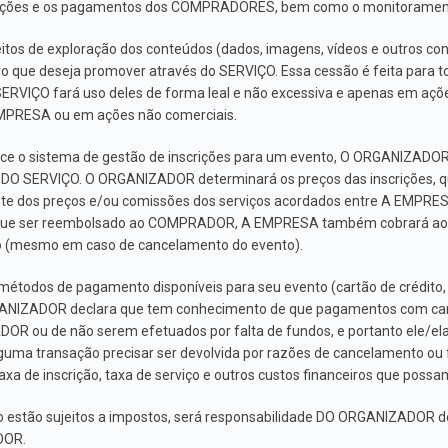
scrições e os pagamentos dos COMPRADORES, bem como o monitoramen
tos de exploração dos conteúdos (dados, imagens, vídeos e outros c
o que deseja promover através do SERVIÇO. Essa cessão é feita para t
 SERVIÇO fará uso deles de forma leal e não excessiva e apenas em açõ
PRESA ou em ações não comerciais.
e o sistema de gestão de inscrições para um evento, O ORGANIZADOR
 DO SERVIÇO. O ORGANIZADOR determinará os preços das inscrições, q
dos preços e/ou comissões dos serviços acordados entre A EMPRE
r que ser reembolsado ao COMPRADOR, A EMPRESA também cobrará a
o (mesmo em caso de cancelamento do evento).
todos de pagamento disponíveis para seu evento (cartão de crédito, 
IZADOR declara que tem conhecimento de que pagamentos com cartão
R ou de não serem efetuados por falta de fundos, e portanto ele/ela
guma transação precisar ser devolvida por razões de cancelamento o
xa de inscrição, taxa de serviço e outros custos financeiros que possam
estão sujeitos a impostos, será responsabilidade DO ORGANIZADOR deter
DOR.