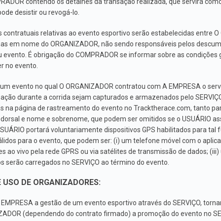
ADOR contendo os detalhes da transação realizada, que servirá com
e desistir ou revogá-lo.
es contratuais relativas ao evento esportivo serão estabelecidas en
s em nome do ORGANIZADOR, não sendo responsáveis pelos descump
evento. É obrigação do COMPRADOR se informar sobre as condições g
r no evento.
 um evento no qual O ORGANIZADOR contratou com A EMPRESA o serv
ização durante a corrida sejam capturados e armazenados pelo SERVI
s na página de rastreamento do evento no Tracktherace.com, tanto pa
 dorsal e nome e sobrenome, que podem ser omitidos se o USUÁRIO assi
SUÁRIO portará voluntariamente dispositivos GPS habilitados para tal
 para o evento, que podem ser: (i) um telefone móvel com o aplicativ
s ao vivo pela rede GPRS ou via satélites de transmissão de dados; (i
os serão carregados no SERVIÇO ao término do evento.
E USO DE ORGANIZADORES:
 EMPRESA a gestão de um evento esportivo através do SERVIÇO, tor
ADOR (dependendo do contrato firmado) a promoção do evento no SER