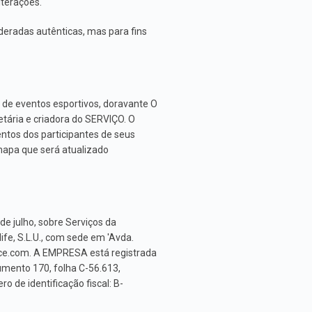
lterações.
deradas autênticas, mas para fins
de eventos esportivos, doravante O
tária e criadora do SERVIÇO. O
tos dos participantes de seus
apa que será atualizado
e julho, sobre Serviços da
ife, S.L.U., com sede em 'Avda.
ce.com
. A EMPRESA está registrada
umento 170, folha C-56.613,
o de identificação fiscal: B-