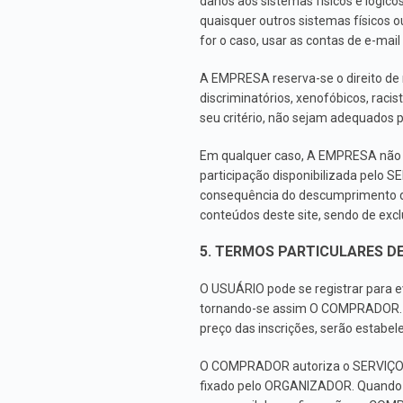
danos aos sistemas físicos e lógico
quaisquer outros sistemas físicos o
for o caso, usar as contas de e-mai
A EMPRESA reserva-se o direito de r
discriminatórios, xenofóbicos, raci
seu critério, não sejam adequados p
Em qualquer caso, A EMPRESA não s
participação disponibilizada pelo
consequência do descumprimento d
conteúdos deste site, sendo de excl
5. TERMOS PARTICULARES D
O USUÁRIO pode se registrar para ev
tornando-se assim O COMPRADOR. A
preço das inscrições, serão estabe
O COMPRADOR autoriza o SERVIÇO a d
fixado pelo ORGANIZADOR. Quando O