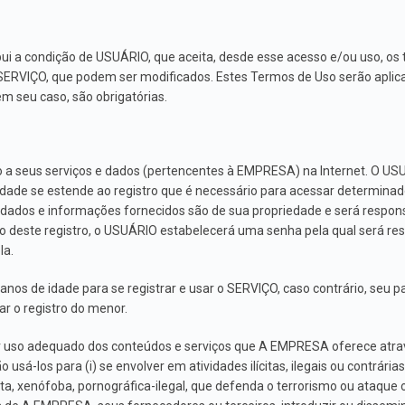
ui a condição de USUÁRIO, que aceita, desde esse acesso e/ou uso, os
do SERVIÇO, que podem ser modificados. Estes Termos de Uso serão apl
m seu caso, são obrigatórias.
 a seus serviços e dados (pertencentes à EMPRESA) na Internet. O U
lidade se estende ao registro que é necessário para acessar determina
 dados e informações fornecidos são de sua propriedade e será respon
do deste registro, o USUÁRIO estabelecerá uma senha pela qual será 
la.
os de idade para se registrar e usar o SERVIÇO, caso contrário, seu pa
ar o registro do menor.
uso adequado dos conteúdos e serviços que A EMPRESA oferece atravé
 usá-los para (i) se envolver em atividades ilícitas, ilegais ou contrárias
ta, xenófoba, pornográfica-ilegal, que defenda o terrorismo ou ataque os