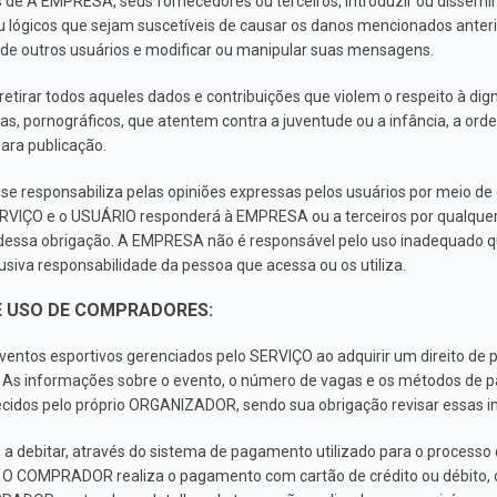
s de A EMPRESA, seus fornecedores ou terceiros, introduzir ou dissemin
u lógicos que sejam suscetíveis de causar os danos mencionados anterio
l de outros usuários e modificar ou manipular suas mensagens.
etirar todos aqueles dados e contribuições que violem o respeito à di
stas, pornográficos, que atentem contra a juventude ou a infância, a or
ara publicação.
e responsabiliza pelas opiniões expressas pelos usuários por meio de
 SERVIÇO e o USUÁRIO responderá à EMPRESA ou a terceiros por qualqu
essa obrigação. A EMPRESA não é responsável pelo uso inadequado q
usiva responsabilidade da pessoa que acessa ou os utiliza.
E USO DE COMPRADORES:
entos esportivos gerenciados pelo SERVIÇO ao adquirir um direito de pa
s informações sobre o evento, o número de vagas e os métodos de p
lecidos pelo próprio ORGANIZADOR, sendo sua obrigação revisar essas 
ebitar, através do sistema de pagamento utilizado para o processo de
 COMPRADOR realiza o pagamento com cartão de crédito ou débito, o