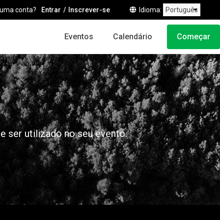
 uma conta?
Entrar
Inscrever-se
Idioma
Eventos
Calendário
Começar
 ser utilizado no seu evento.