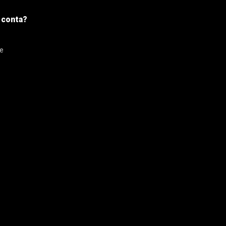
 conta?
se