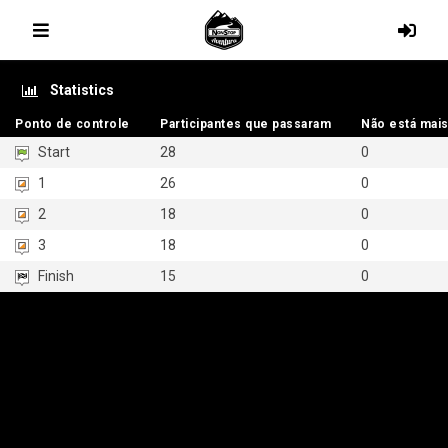
Statistics
Ponto de controle
Ponto de controle
Participantes que passaram
Participantes que passaram
Não está mais
Não está mais
Start
28
0
1
26
0
2
18
0
3
18
0
Finish
15
0