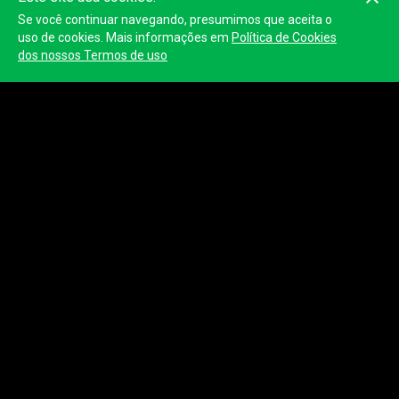
Se você continuar navegando, presumimos que aceita o
uso de cookies. Mais informações em
Política de Cookies
dos nossos Termos de uso
© 2023
Tracktherace
.
Todos
os direitos reservados.
Termos de uso