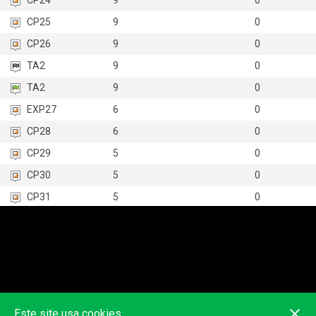
CP24
9
0
CP25
9
0
CP26
9
0
TA2
9
0
TA2
9
0
EXP27
6
0
CP28
6
0
CP29
5
0
CP30
5
0
CP31
5
0
CP32
5
0
CP33
5
0
TA3
5
0
TA3
5
0
EXP34
4
0
Este site usa cookies.