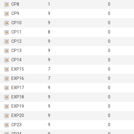
CP8
1
0
CP9
9
0
CP10
9
0
CP11
8
0
CP12
9
0
CP13
9
0
CP14
9
0
EXP15
7
0
EXP16
7
0
EXP17
9
0
EXP18
9
0
EXP19
9
0
EXP20
9
0
CP23
9
0