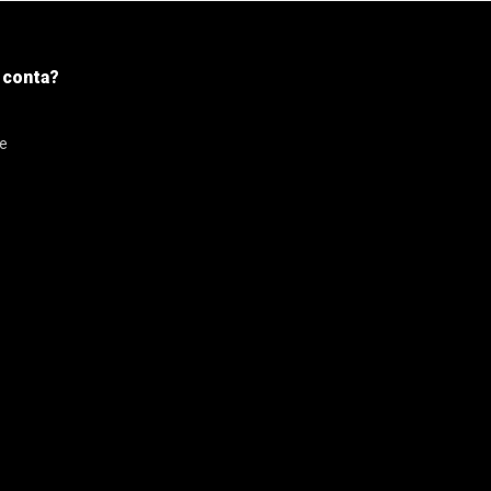
 conta?
se