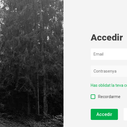
Accedir
Has oblidat la teva 
Recordarme