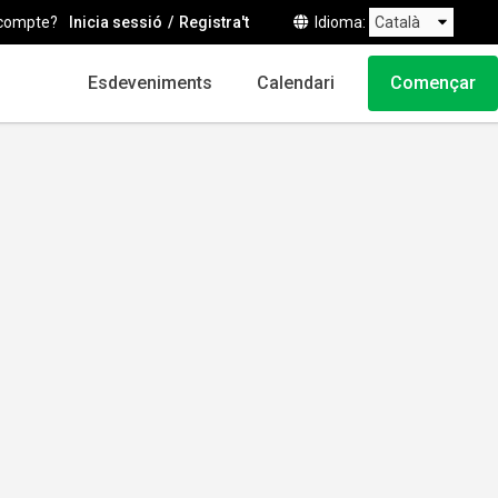
compte?
Inicia sessió
Registra't
Idioma
Esdeveniments
Calendari
Començar