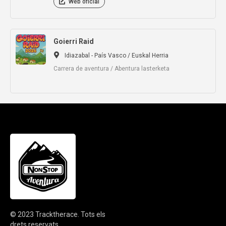
Web oficial
Goierri Raid
Idiazabal - País Vasco / Euskal Herria
Carrera de aventura / Abentura lasterketa
© 2023
Tracktherace
.
Tots els
drets reservats.