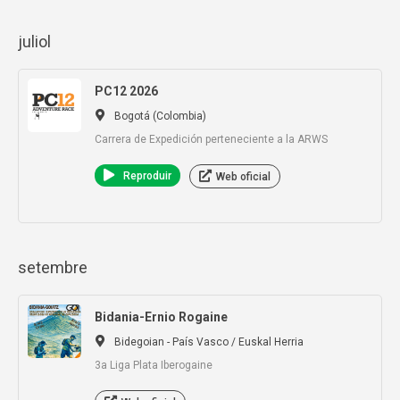
juliol
PC12 2026
Bogotá (Colombia)
Carrera de Expedición perteneciente a la ARWS
Reproduir
Web oficial
setembre
Bidania-Ernio Rogaine
Bidegoian - País Vasco / Euskal Herria
3a Liga Plata Iberogaine