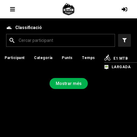
Classificació
Participant
Participant
Categoría
Categoría
Punts
Punts
Temps
Temps
E1 MTB
E1 MTB
LARGADA
LARGADA
Mostrar més