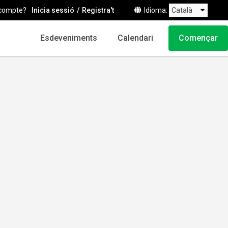
compte?
Inicia sessió
Registra't
Idioma
Esdeveniments
Calendari
Començar