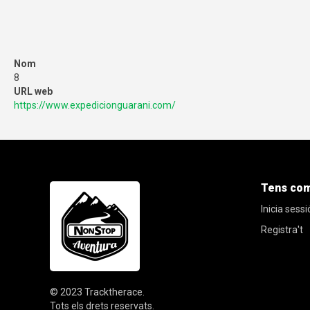
Nom
8
URL web
https://www.expedicionguarani.com/
Tens co
Inicia sessi
Registra't
© 2023
Tracktherace
.
Tots els drets reservats.