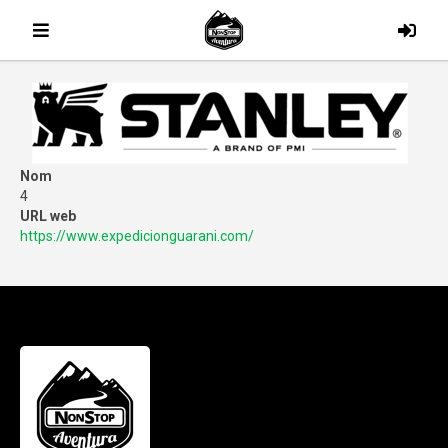
Nom
4
URL web
https://www.expedicionguarani.com/