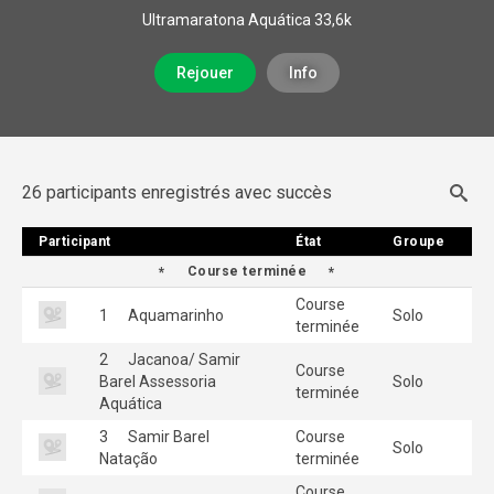
Ultramaratona Aquática 33,6k
Rejouer
Info
26 participants enregistrés avec succès
Participant
Participant
État
État
Groupe
Groupe
Course terminée
Course
1
Aquamarinho
Solo
terminée
2
Jacanoa/ Samir
Course
Barel Assessoria
Solo
terminée
Aquática
3
Samir Barel
Course
Solo
Natação
terminée
Course