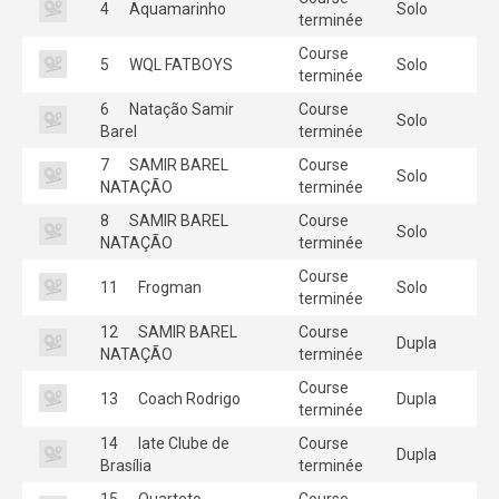
4
Aquamarinho
Solo
terminée
Course
5
WQL FATBOYS
Solo
terminée
6
Natação Samir
Course
Solo
Barel
terminée
7
SAMIR BAREL
Course
Solo
NATAÇÃO
terminée
8
SAMIR BAREL
Course
Solo
NATAÇÃO
terminée
Course
11
Frogman
Solo
terminée
12
SAMIR BAREL
Course
Dupla
NATAÇÃO
terminée
Course
13
Coach Rodrigo
Dupla
terminée
14
Iate Clube de
Course
Dupla
Brasília
terminée
15
Quarteto
Course