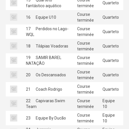
Quarteto
fantástico aquático
terminée
Course
16
Equipe U10
Quarteto
terminée
17
Perdidos no Lago-
Course
Quarteto
WQL
terminée
Course
18
Tilápias Voadoras
Quarteto
terminée
19
SAMIR BAREL
Course
Quarteto
NATAÇÃO
terminée
Course
20
Os Descansados
Quarteto
terminée
Course
21
Coach Rodrigo
Quarteto
terminée
22
Capivaras Swim
Course
Equipe
Team
terminée
10
Course
Equipe
23
Equipe By Ducão
terminée
10