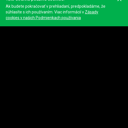
Ak budete pokračovať v prehliadaní, predpokladáme, že
súhlasíte s ich používaním. Viac informácií v
Zásady
cookies v našich Podmienkach používania
© 2023
Tracktherace
.
Všetky
práva vyhradené.
Podmienky používania