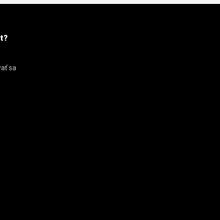
t?
vať sa