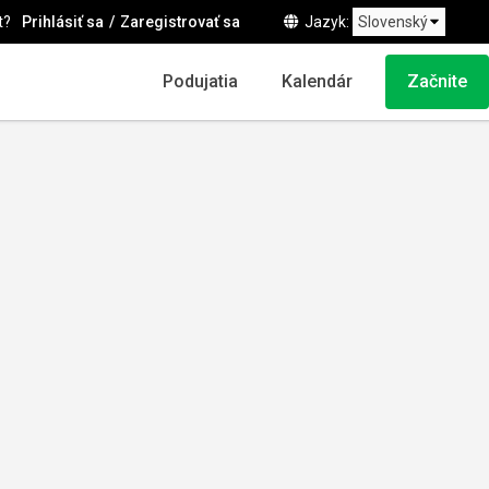
t?
Prihlásiť sa
Zaregistrovať sa
Jazyk
Podujatia
Kalendár
Začnite