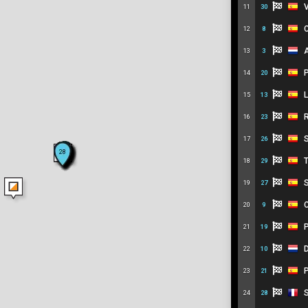
V
11
30
C
12
8
A
13
3
PE
14
20
L
15
13
R
16
23
S
17
26
T
18
29
S
19
27
C
20
9
P
21
19
D
22
10
P
23
21
S
24
28