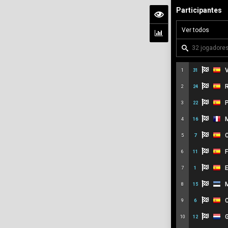
Participantes
V
1
31
R
2
24
P
3
22
M
4
16
C
5
7
F
6
11
E
7
1
M
8
15
C
9
6
G
10
12