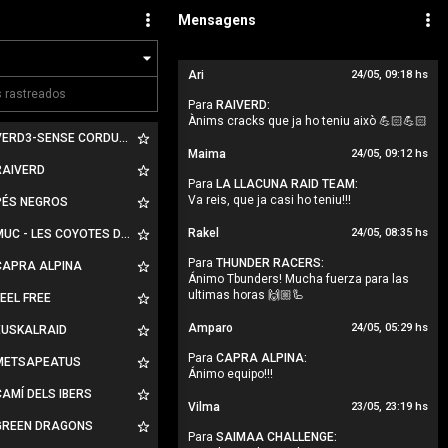
Mensagens
Ari
24/05, 09:18 hs
Para
RAIVERD:
Ànims cracks que ja ho teniu això 💪🏻💪🏻
ERD3-SENSE CORDURA
Maima
24/05, 09:12 hs
AIVERD
Para
LA LLACUNA RAID TEAM:
Va reis, que ja casi ho teniu!!!
ÉS NEGROS
Rakel
24/05, 08:35 hs
UC - LES COYOTES DU PIC
Para
THUNDER RACERS:
APRA ALPINA
Ánimo Tbunders! Mucha fuerza para las
ultimas horas 🙌🏼🦾
EEL FREE
Amparo
24/05, 05:29 hs
USKALRAID
Para
CAPRA ALPINA:
ETSAPEATUS
Ánimo equipo!!!
AMÍ DELS IBERS
Vilma
23/05, 23:19 hs
REEN DRAGONS
Para
SAIMAA CHALLENGE: