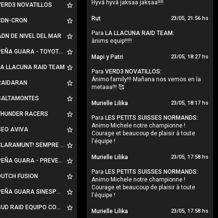
Hyvä hyvä jaksaa jaksaa!!!!
ERD3 NOVATILLOS
Rut
23/05, 21:56 hs
DN-CRON
Para
LA LLACUNA RAID TEAM:
DN DE NIVEL DEL MAR
ànims equip!!!!!
ÑA GUARA - TOYOTA HUESCA-ARAMOVIL
Mapi y Patri
23/05, 18:27 hs
A LLACUNA RAID TEAM
Para
VERD3 NOVATILLOS:
Ánimo family!!! Mañana nos vemos en la
AIDARAN
metaaa!!! 🥰
ALTAMONTES
Murielle Lilika
23/05, 18:17 hs
HUNDER RACERS
Para
LES PETITS SUISSES NORMANDS:
Animo Michele notre championne !
EO AVIVA
Courage et beaucoup de plaisir à toute
l'équipe !
LARAMUNT! SEMPRE AMUNT!
Murielle Lilika
23/05, 17:58 hs
EÑA GUARA - PREVENSALUD
Para
LES PETITS SUISSES NORMANDS:
UTCH FUSION
Animo Michele notre championne !
Courage et beaucoup de plaisir à toute
EÑA GUARA SINESPONSOR
l'équipe !
UD RAID EQUIPO COMPLETO
Murielle Lilika
23/05, 17:58 hs