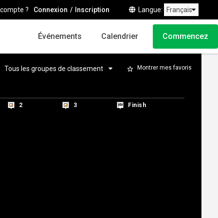
 compte ?
Connexion
Inscription
Langue
Événements
Calendrier
Commencez
Montrer mes favoris
2
2
3
3
Finish
Finish