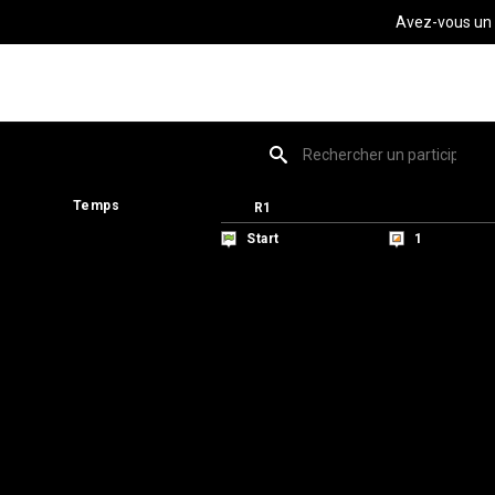
Avez-vous un
Temps
Temps
R1
R1
Start
Start
1
1