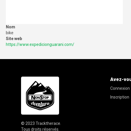
Nom
bike
Site web
https://www.expedicionguarani.com/
Avez-vou
Connexion
Inscription
© 2023
Tracktherace
.
Tous droits réservés.