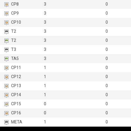
CP8
3
0
CP9
3
0
CP10
3
0
T2
3
0
T2
3
0
T3
3
0
TA5
3
0
CP11
1
0
CP12
1
0
CP13
1
0
CP14
1
0
CP15
0
0
CP16
0
0
META
1
0