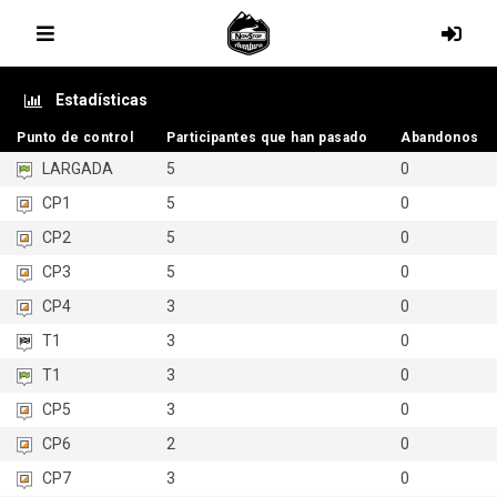
Estadísticas
Punto de control
Punto de control
Participantes que han pasado
Participantes que han pasado
Abandonos
Abandonos
LARGADA
5
0
CP1
5
0
CP2
5
0
CP3
5
0
CP4
3
0
T1
3
0
T1
3
0
CP5
3
0
CP6
2
0
CP7
3
0