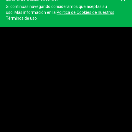
Si continúas navegando consideramos que aceptas su
uso. Más información en la
Política de Cookies de nuestros
Términos de uso
© 2023
Tracktherace
.
Todos
los derechos reservados.
Términos de uso