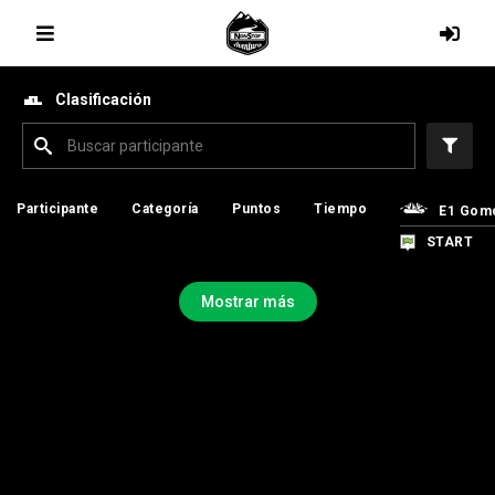
Clasificación
Participante
Participante
Categoría
Categoría
Puntos
Puntos
Tiempo
Tiempo
E1 Gom
E1 Gom
START
START
Mostrar más