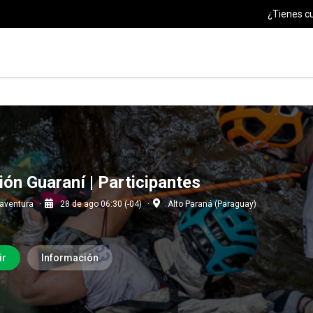
¿Tienes c
ión Guaraní | Participantes
 aventura
28 de ago 06:30 (-04)
Alto Paraná (Paraguay)
ir
Información