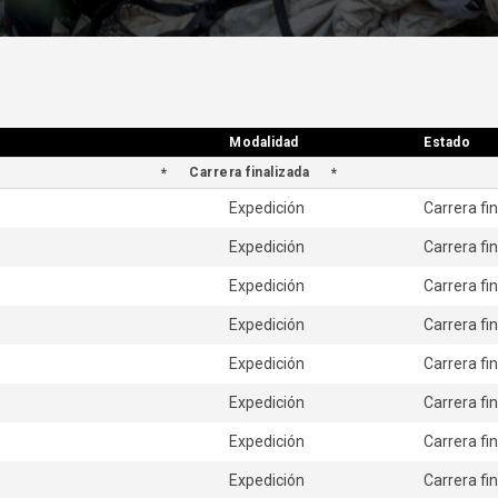
Modalidad
Modalidad
Estado
Estado
Carrera finalizada
Expedición
Carrera fi
Expedición
Carrera fi
Expedición
Carrera fi
Expedición
Carrera fi
Expedición
Carrera fi
Expedición
Carrera fi
Expedición
Carrera fi
Expedición
Carrera fi