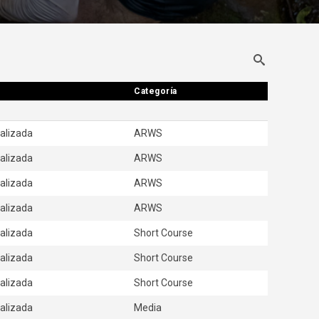
Categoría
Categoría
nalizada
ARWS
nalizada
ARWS
nalizada
ARWS
nalizada
ARWS
nalizada
Short Course
nalizada
Short Course
nalizada
Short Course
nalizada
Media