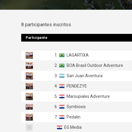
8 participantes inscritos
Participante
Participante
1
LAGARTIXA
2
BOA Brasil Outdoor Adventure
3
San Juan Aventura
4
PENDEZYE
5
Marsupiales Adventure
6
Symbiosis
7
Pedalin
EG Media