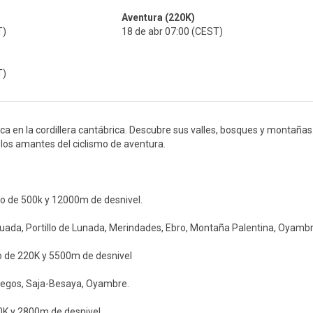
Aventura (220K)
T)
18 de abr 07:00 (CEST)
T)
ca en la cordillera cantábrica. Descubre sus valles, bosques y montañas
 los amantes del ciclismo de aventura.
o de 500k y 12000m de desnivel.
guada, Portillo de Lunada, Merindades, Ebro, Montaña Palentina, Oyambr
 de 220K y 5500m de desnivel
siegos, Saja-Besaya, Oyambre.
20K y 2800m de desnivel